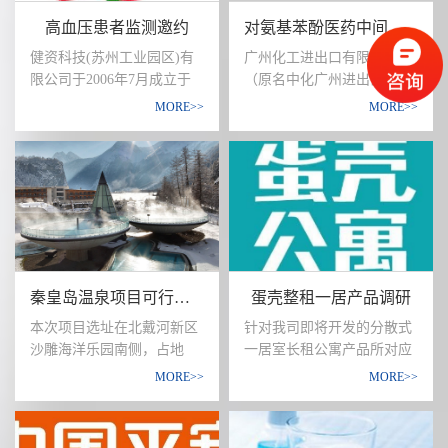
质的住宅，为以后的发展提
地产开发企业，益田集团以
高血压患者监测邀约
对氨基苯酚医药中间体市场进入研究
供有力的专业支持
运营城市的眼光整合国际智
慧，创新开发模式，分别以
健资科技(苏州工业园区)有
广州化工进出口有限公司
深圳、上海、北京、长春、
限公司于2006年7月成立于
（原名中化广州进出口公
西安为中心，完成华南、华
苏州工业园区,是一家外商独
司）成立于1976年，是广州
MORE>>
MORE>>
东、华北、东北及西北等区
资医疗器械生产和销售企业,
市属全资国有企业，公司注
域的全国性战略布局，并贡
并开发医疗诊察用计算机分
册资金3000万元人民币，年
献了众多“益田系”精品项
析软件。健资科技(苏州工业
进出口总额超1.5亿美元，销
目。
园区)有限公司作为生产基
售额超10亿元人民币。历经
地，将首先生产腕式24小时
四十年的经营于开拓，广州
动态血压监测手表BPro。该
化工现已发展成为国内外知
产品是全球目前唯一一款腕
名的集进口、出口、国内贸
式动态血压监测设备，体积
易和仓储业务于一体的综合
秦皇岛温泉项目可行性研究
蛋壳整租一居产品调研
小巧、佩戴方便、精度准
性现代贸易公司。
确，已通过美国 FDA和欧盟
本次项目选址在北戴河新区
针对我司即将开发的分散式
认证，并于2007年荣获达沃
沙雕海洋乐园南侧，占地
一居室长租公寓产品所对应
斯世界经济论坛科技先锋
190亩，计划投资15亿元，
的目标客群委托北京策点管
MORE>>
MORE>>
奖，在专业医疗机构和家用
建设集团旗下的四个品牌酒
理咨询（北京)有限公司调研
市场有着广阔的应用前景。
店，也是目前全世界唯一一
做相应调查研究，从而使该
处集团全系品牌同时运营的
产品在研发设计上更具有针