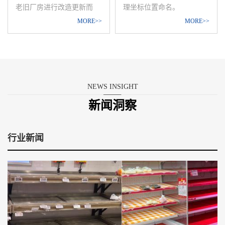
为一体的文化产业发展平
尚气息兼具市场认识度。
老旧厂房进行改造更新而
理坐标位置命名。
台。
成。主要引进设计团队、设
MORE>>
MORE>>
计工作室、设计者、小微企
基地位于大连市交流岛，地
业以及文化创业者
处渤海海域，纵坐标39°。
NEWS INSIGHT
新闻洞察
行业新闻