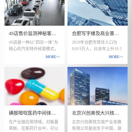
播、专车带看等诸多方式，
系。随着社会的不断进步和
管理规模已逾35000间。
为用户提供找房、看房、选
发展，妊娠期糖尿病的发生
房、订房的线上线下全流程
率越来越高，现在已经接近
定制化服务，真正帮用户买
10%，甚至更高。
到称心如意的理想新房。历
通过管理和调查发现，生活
4S店售价监测神秘客研究
合肥写字楼及商业普查情况调研
经6年，居理新房已经成为
方式的改变、饮食习惯的改
国内新房电商领跑者，业务
变、错误的孕期营养理念等
4S店是一种以"四位一体"为
2019年合肥市常住人口为
范围目前已涵盖京津冀、成
一系列原因，是引起妊娠期
核心的汽车特许经营模式，
818.9万人，比去年上升10.2
渝、长三角等七大城市群，
糖尿病发生率上升的主要因
包括整车销售(Sale)、零配件
万人，城镇化率达到
MORE>>
MORE>>
包括北上广深、苏杭、成
素。妊娠期糖尿病对母亲和
(Sparepart)、售后服务
76.33%，自然增长率
都、重庆、武汉、西安、沈
胎儿的危害都极为严重，所
(Service)、信息反馈(Survey)
8.27%，下降0.52个千分点。
阳等34个城市，员工人数近
带来的近期和远期不良后果
等。它拥有统一的外观形
合肥市人口蜀山区人数最
3000人
应该引起社会的关注和重
象，统一的标识，统一的管
多，人口数量达131.2万人，
视。
理标准，只经营单一的品牌
庐阳区数量69.2万人，包河
的特点。它是一种个性突出
区数量98.3万人。2019年合
的有形市场，具有渠道一致
肥市全年生产总值（GDP）
性和统一的文化理念，4S店
9409.4亿元，比去年增长
磺胺嘧啶医药中间体行业研究项目
北京兴创奥悦大兴核心区项目调研
在提升汽车品牌、汽车生产
7.6%，按常住人口计算，人
企业形象上的优势是好的
均GDP为115623元，比去年
在产业链应用领域，对氨基
北京兴创奥悦文旅产业发展
增加8407元。
苯酚，在医药行业中，可以
有限公司是由生于中国，源