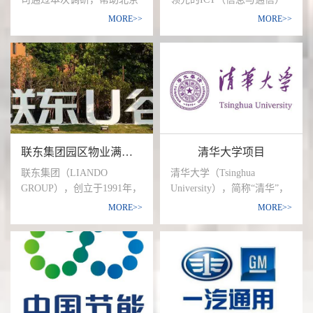
求，从而整合现有资源，提
医工领域，京东方通过移动
戴德梁行物业管理有限公司
基础设施和智能终端提供
MORE>>
MORE>>
高供需匹配效率，顺利完成
健康管理平台和数字化医院
获得成都地区高端消费者，
商，致力于把数字世界带入
网点转型，实现邮政网点资
为用户提供了全面的健康服
对当地高端商场的需求及购
每个人、每个家庭、每个组
源平台化发展的最终目的。
务。京东方入选“2019福布斯
物偏好等内容的数据支持，
织，构建万物互联的智能世
中国最具创新力企业榜”，
并通过分析使项目方了解成
界。目前华为约有19.4万员
2019《财富》未来50强榜单
都地区高端消费者，针对商
工，业务遍及170多个国家
第34位。
场的消费力、业态偏好、购
和地区，服务30多亿人口。
物行为消费细分偏好、非购
由于华为拥有大体量的员工
物行为消费细分偏好、品牌
基础，企业员工的忠诚度，
联东集团园区物业满意度调查项目
清华大学项目
偏好、消费习惯、消费理
对企业本身具有重大的意
念、消费满意度等大类进行
义。
联东集团（LIANDO
清华大学（Tsinghua
详细系统调查分析研究。为
GROUP），创立于1991年，
University），简称“清华”，
项目方完成SKP成都项目提
是中国领先的产业园区专业
是中华人民共和国教育部直
MORE>>
MORE>>
供了必要的数据支持，获得
运营商。以“联东U谷”为核
属的全国重点大学， [1] 位
了极佳的好评。
心品牌，致力于支持中国实
列国家“双一流”A类、“985
体经济发展，专注园区产业
工程”、“211工程”，入选
运营、服务中小制造企业，
“2011计划”、“珠峰计划”、
已在全国 40 多个城市投资
“强基计划”、“111计划”，为
运营产业园区超过210个，
九校联盟（C9）、松联盟、
引进制造业企业和科技型企
中国大学校长联谊会、亚洲