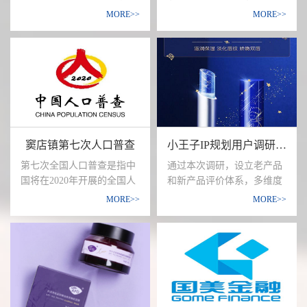
企业客户提供全面的保险计
生活的人群，希望用各种手
于一体的药品专业公司。公
台八中、北京第十四中学、
MORE>>
MORE>>
划。主要包括:汽车保险、旅
段使口气清新，漱口水可在
司总投资600万美元，占地
北京四中广外分校、北京市
游保险、家财险、意外保险
短时间内达到该效果。
面积8000余平方米，并于
宣武外国语实验学校等其他
等。
2004年6月15日正式建成投
中学附近家长对中学生培训
产。并同期通过药品GMP认
班的知名度、需求度、认可
证。
与接收程度，可承受收费情
况等内容进行调研。
窦店镇第七次人口普查
小王子IP规划用户调研需求
第七次全国人口普查是指中
通过本次调研，设立老产品
国将在2020年开展的全国人
和新产品评价体系，多维度
口普查，普查标准时点是
了解消费者对老产品的满意
MORE>>
MORE>>
2020年11月1日零时，将彻
度和新产品的接受度；了解
查人口出生变动情况以及房
消费者品牌偏好，并挖掘客
屋情况。普查对象是普查标
户对阿芙、小王子品牌的认
准时点在中华人民共和国境
知、印象和评价以及传播主
内的自然人以及在中华人民
题的认可度；测试消费者对
共和国境外但未定居的中国
老品和新品的购买及推荐意
公民，不包括在中华人民共
愿（NPS净推荐值）及新品