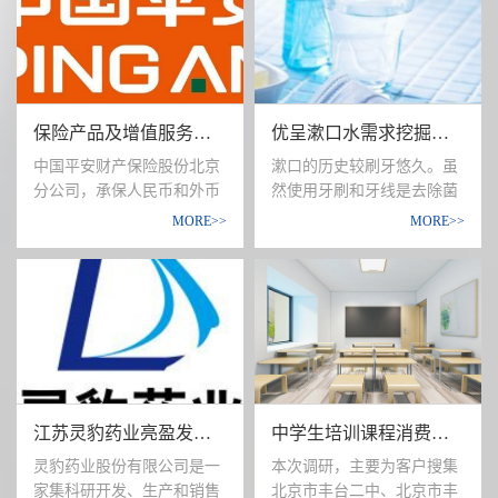
度假区。该项目同时计划建
对性，更适应及更满足目标
设温泉、地产、酒店等多个
客群的需求。
业态配套，打破暑期瓶颈制
约，实现四季运营。
项目投资前，进行可行性研
保险产品及增值服务需求调研
优呈漱口水需求挖掘及产品测试
究可有效识别风险点。本次
调研主要针对温泉项目，了
中国平安财产保险股份北京
漱口的历史较刷牙悠久。虽
解温泉旅游消费者和潜在消
分公司，承保人民币和外币
然使用牙刷和牙线是去除菌
费者的消费需求，以及测试
的各种财产保险业务，包括
斑的有效措施，但是菌斑控
MORE>>
MORE>>
其对本项目设计概念的接受
财产损失保险、责任保险、
制的方法较难教育掌握，而
度。
信用保险等保险业务；办理
且乏味、费时，特别对身心
上述业务的再保险业务；办
残疾的患者难以完成，缺乏
理各种法定财产保险业务；
动机的人也难采用。对这部
办理短期健康保险和意外伤
分人来说漱口水可能是一种
害保险业务；代理国内外保
理想的代替方法。实践证
险机构检验、理赔、追偿及
明，漱口水使用起来很方
其委托的其他有关事宜；依
便、容易掌握，实际可行、
江苏灵豹药业亮盈发用洗剂消费者研究
中学生培训课程消费者需求调研
照有关法律法规从事资金运
既适合在家中进行日常的口
用业务；经中国保监会批准
腔护理，又适合工作、出差
灵豹药业股份有限公司是一
本次调研，主要为客户搜集
的其他业务。为个人客户和
时使用。特别是追求高品质
家集科研开发、生产和销售
北京市丰台二中、北京市丰