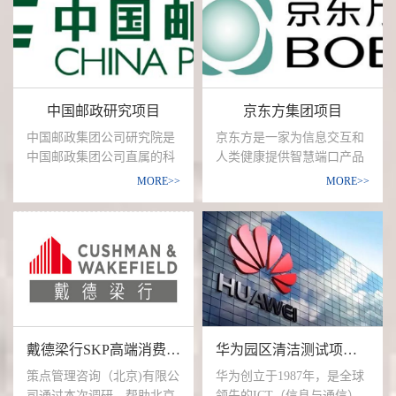
汽马自达车主、竞品品牌车
主对现有车型及4S 店的满意
情况及建议，以及品牌的信
赖度/关注度/推荐度等；通
过定量电话调查，了解消费
中国邮政研究项目
京东方集团项目
者售后对软硬件的满意度情
况，了解车主的品牌黏合
中国邮政集团公司研究院是
京东方是一家为信息交互和
度，挖掘车主的基本需求及
中国邮政集团公司直属的科
人类健康提供智慧端口产品
潜在需求；通过定性经销商
技型企业，是中国邮政集团
和专业服务的物联网公司 。
MORE>>
MORE>>
访谈，了解一汽马自达及竞
的智库，着力于推动邮政集
京东方的核心事业包括端口
品品牌的品牌传达方式、差
团的改革发展。随着大数
器件、智慧物联、智慧医
异化服务举措、车主粘性举
据、人工智能等前沿科技的
工。端口器件产品广泛应用
措、灵活定制服务等具体情
深度应用和互联网的迅猛发
于手机、平板电脑、笔记本
况。
展，邮政集团也积极进行数
电脑、显示器、电视、车
字化建设。通过大数据分析
载、可穿戴设备等领域；智
与微观调研研究结合的方
慧物联为新零售、交通、金
式，希望分析邮政营业网点
融、教育、艺术、医疗等领
戴德梁行SKP高端消费者需求研究项目
华为园区清洁测试项目（神秘客现场调研）
现有资源现状，了解邮政网
域，搭建物联网平台，提供
点服务半径内消费者的消费
“硬件产品+软件平台+场景
策点管理咨询（北京)有限公
华为创立于1987年，是全球
习惯，并挖掘潜在消费需
应用”整体解决方案；在智慧
司通过本次调研，帮助北京
领先的ICT（信息与通信）