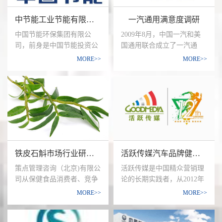
业超过11000家。为了企业
大学联盟、环太平洋大学联
中节能工业节能有限公司集中供汽项目
一汽通用满意度调研
更好的发展，更好的提升客
盟、清华—剑桥—MIT低碳
户忠诚度，联东集团委托策
大学联盟成员、中国高层次
中国节能环保集团有限公
2009年8月，中国一汽和美
点管理咨询（北京)有限公司
人才培养和科学技术研究的
司，前身是中国节能投资公
国通用联合成立了一汽通
进行了全国57个园区的满意
基地，被誉为“红色工程师的
司，现为唯一一家主业为节
用，定位为“成为全球销量第
MORE>>
MORE>>
度研究。
摇篮”。
能减排、环境保护的中央企
一的轻型商用汽车制造商”，
业，是中国节能环保领域最
合并后对销售网络的整合
大的科技型服务型产业集
前，一汽原有的经销商大约
团。2010年3月，经国务院
在240家左右。随着一大批
批准，中国节能投资公司与
经销商的舍弃和更新，2011
中国新时代控股（集团）公
年底，一汽通用的轻卡经销
司实施联合重组，公司更名
商数量为194家，2011年，
为中国节能环保集团公司，
又新增了51家皮卡经销商。
铁皮石斛市场行业研究项目
活跃传媒汽车品牌健身房广告效果研究
并将中国节能环保集团公司
作为重组后的母公司。中节
策点管理咨询（北京)有限公
活跃传媒是中国精众营销理
能工业节能有限公司（以下
司从保健食品消费者、竞争
论的长期实践者，从2012年
简称中节能工业公司），工
企业两个角度进行铁皮石斛
开始，活跃传媒已经凭借中
MORE>>
MORE>>
业领域能源高效利用整体解
保健品的国内市场行业研
国最大的以健身人群为主导
决方案提供商，在项目投融
究：
的精众创新营销平台，成为
资、工程建设、运营管理、