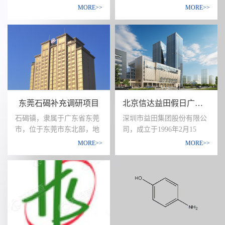
用来合成扑热息痛、扑炎
于奥地利的北京奥悦冰雪旅
MORE>>
MORE>>
痛、心得宁、柳安酚、安妥
游投资集团有限公司与北京
明、复合剂烟酰胺、维生素
市大兴区区属国资企业北京
B1等药物。在染料工业中用
兴创投资有限公司合资成立
来合成硫化染料、酸性染
的文旅产业公司，经营范围
料、毛皮染料和偶氮染料
以房地产开发、文旅产业运
等。在橡胶工业中可以合成
营管理、物业运营管理、组
对苯二胺类橡胶防老剂如
织体育活动等为主。 北京兴
4010、4010NA、4020、4030
创奥悦文旅产业发展有限公
东莞石碣补充调研项目
北京信达益田假日广场消费者研究
等。在其他精细化学品中可
司委托策点管理咨询（北京)
以合成4-（N-甲胺基）苯酚
有限公司管通过专业调研为
石碣镇，隶属于广东省东莞
深圳市益田集团股份有限公
和其他盐类，可以用作照相
后续发展提供支持。
市，位于东莞市东北部，地
司，成立于1996年2月15
显影剂，还可以抑制含氯化
处东江河畔，东接石龙古
日。经过20年的积累，益田
MORE>>
MORE>>
合物的酸性溶液对钢材的腐
镇，西临东莞市区，南距深
集团已发展成为拥有地产、
蚀。氨基苯酚产业链中的核
圳78公里，北离广州62公
旅游商业、产业、文化教
心企业主要包括生产型和分
里，是东莞市下辖的32个镇
育、金融和养老医疗等多元
销型，两类型的企业目前都
区之一。新城控股委托策点
业务，员工人数逾1500人，
是以中小型企业为主。
管理咨询（北京)有限公司通
总资产规模逾300亿元人民
过定量问卷调研的方式了解
币的大型企业集团公司。作
大众购房需求，提供更高品
为一家布局全国的复合型房