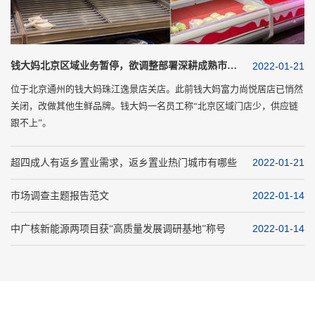
钱大妈北京区域业务暂停，欲调整部署深耕成熟市场？
2022-01-21
位于北京通州的钱大妈珠江逸景店关店。此前钱大妈富力尚悦居店已悄然
习
关闭，改做其他生鲜品牌。钱大妈一名员工称“北京区域门店少，供应链
议
跟不上”。
钱大妈2020年底进驻北京，距今刚满1年光景，其发展备受关注。
2022-01-21
超四成人有返乡置业需求，返乡置业热门城市有哪些
我
2022-01-14
市场调查主题报告范文
解
2022-01-14
中广核新能源两项目获“高质量发展调研基地”称号