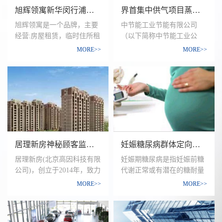
群的喜好和有效维护、项目
区位优势显而易见。整座大
旭辉领寓新华闵行浦江R4地块客户调研
界首集中供气项目蒸汽用户需求研究
的背景分析、商圈的调研分
厦挺拔轩昂，方正大气，与
析等，深入了解南京金鹰珠
企业非凡气度相得益彰;再加
旭辉领寓是一个品牌，主要
中节能工业节能有限公司
江路购物中心商场所在商圈
上先进的内部办公环境和高
经营:房屋租赁，临时住所租
（以下简称中节能工业公
发展态势（涵盖各类消费主
科技硬件配置，已成为北京
赁，房屋出租服务。旭辉领
司），工业领域能源高效利
MORE>>
MORE>>
体、业态的发展），为委托
东部商务区一个划时代的标
寓坚持轻重结合、规模化发
用整体解决方案提供商，在
客户在面对内外环境变化
志。
展道路，将持续加强对重资
项目投融资、工程建设、运
下，市场重新定位、经营方
产的持有和开发，目前仅占
营管理、技术研发、系统集
向、业态的整体调整、改进
20%的重资产比例将逐步提
成、核心装备制造等方面具
目前的短板提供科学的数据
升至50%，最终轻重比例形
有卓越的专业化能力。
参考。
成1:1的状态。旭辉领寓一直
在打造基于年轻人居住生
活，融合社交、娱乐、办
居理新房神秘顾客监测研究
妊娠糖尿病群体定向医学市场调研研究
公、社区市集、文教科创等
在内的综合型社区，重新定
居理新房(北京高因科技有限
妊娠期糖尿病是指妊娠前糖
义Linker life生活方式。2018
公司)，创立于2014年，致力
代谢正常或有潜在的糖耐量
年6月，旭辉领寓完成了对
于打造一站式购房平台。依
减退，妊娠期才出现糖尿
MORE>>
MORE>>
全国一线、二线核心城市的
托专业的高学历咨询师团
病。目前我国围产保健系统
布局，在北京、上海、广
队，居理新房通过房源AI大
对妊娠期糖尿病已经有一个
州、深圳、杭州、武汉、南
数据系统、VR、视频、直
非常系统、全面的管理体
京、成都、郑州等19个城市