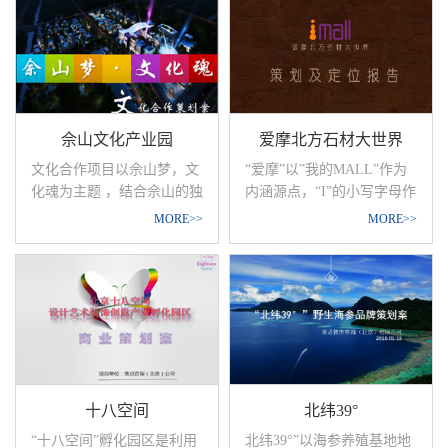
佘山文化产业园
爱摩北方石材大世界
文化合作项目以佘山梦，文
“爱摩”以”我的MALL”作为
化魂为主题 ，结合佘山的独
内涵源点，“I”的小写字母作
特人文环境，打造具有佘山
为造型发想，体现其时尚和
MORE>>
MORE>>
文化独特文化特色的“文化
亲和力，如同在生活之水和
产品”，把佘山高精英居
财富之泉溅起的一串时尚水
民、松江大学城在校学生、
珠，形简而意赅；同时
1500万游客吸引聚集到园
MALL是商业中常用的商业
区。通过文化管理运营模
综合体的英文说法，在广大
式，展现出园区以创新创业
消费者眼中有广泛的认识
为主线，以文化名人为引
度；二者的结合无论在平面
领，以文化企业为核心集文
或是立体上都具备极大的延
十八空间
北纬39°
化办公、文化交易、文化交
展空间。在今后的推广应用
流、文化服务、文化休闲等
中，设计色彩明亮，具有时
“十八空间”孵化园区是利用
北纬39°”以海参养殖基地地