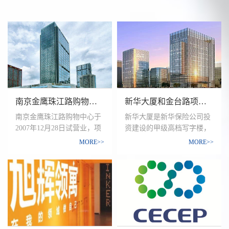
南京金鹰珠江路购物中心业态调整可行性研究项目
新华大厦和金台路项目消费者需求研究
南京金鹰珠江路购物中心于
新华大厦是新华保险公司投
2007年12月28日试营业，项
资建设的甲级高档写字楼，
目涵盖488家豪华品牌阵
坐落于长安街建国门桥东
MORE>>
MORE>>
容，6大全新品类，集购
800米处， 北依东长安街，
物、美食、休闲、娱乐多位
东望东三环，西靠建国门，
一体，全方位为都市潮人打
是CBD核心商务区与长安街
造新锐购物之地。
商圈金边交汇之地，与周边
本次调研通过挖掘现有和潜
高档写字楼群、消费场所构
在消费群体的核心需求、核
成东长安街核心商务消费区;
心目标人群的定位和目标人
交通网络成熟，方便快捷，