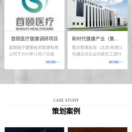
采用定性座谈会、定性深
“中国第一精众营销服务提供
技术研发、系统集成、核心
访、定量问卷相结合的方
商”，目前，已覆盖了以北
装备制造等方面具有卓越的
法，了解保健食品消费者的
京、上海、广州、深圳为辐
专业化能力。
保健食品认知、购买行为、
射中心的全国35个重点消费
品牌需求，并测试消费者对
城市中的2478家中高端健身
铁皮石斛的认知及需求；
会所，开发出包含平面框
首颐医疗健康调研项目
新时代健康产业（集团）有限公司
架、震撼创意异型、植入型
产品体验以及参与互动式线
首颐医疗健康投资管理有限
策点管理咨询（北京)有限公
下活动在内的立体营销通
公司于2016年12月27日成
司通过对企业内部员工进行
路，全面而深刻地影响着中
立，公司经营范围包括：投
问卷链接推送填写，全面了
MORE>>
MORE>>
国1784万最活跃的消费族群
资管理、投资咨询、医院管
解新时代健康产业（集团）
——精众人群。
理、企业管理、企业管理咨
有限公司员工对公司的满意
询、市场调查、营销策划
度、敬业度、组织氛围三大
等。
方面的评价，深入挖掘公司
目前存在的不足，探究改进
方向。同时，通过与前两年
CASE STUDY
的调研结果进行纵向对比，
策划案例
以及不同单位之间的横向对
比，凸显不同阶段、不同单
位员工对公司的评价差异。