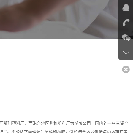
厂都叫塑料厂，而港台地区则称塑料厂为塑胶公司。国内的一些三资企
的牌子。不能从字面理解为塑料和橡胶。例如港台地区讲话与内地存在差