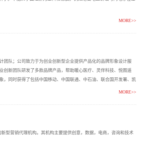
MORE>>
设计团队；公司致力于为创业创新型企业提供产品化的品牌形象设计服
业创新团队研发了多款品牌产品，帮助暖心医疗、灵伴科技、悦图遥
象，同时获得了包括中国移动、中国联通、中石油、联合国开发署、凯
智诚橙，秉持“五戒，五善”，以匠心技艺“自立”，以客户价值“利
MORE>>
技于一体的新型营销代理机构。其机构主要提供创意，数据，电商，咨询和技术