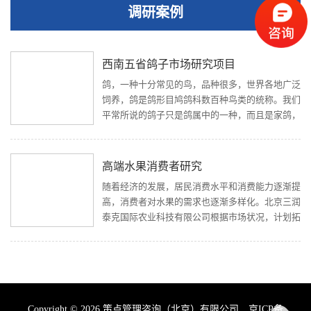
调研案例
西南五省鸽子市场研究项目
鸽，一种十分常见的鸟，品种很多，世界各地广泛
饲养，鸽是鸽形目鸠鸽科数百种鸟类的统称。我们
平常所说的鸽子只是鸽属中的一种，而且是家鸽，
家鸽中最常见的是信鸽，主要用于通讯和竞翔，常
做和平的象征。羽毛有灰色，酱紫色、白色等，翅
膀大，善于飞行，食物是谷类植物的种子。鸽子和
高端水果消费者研究
人类伴居已经有上千年的历史了，考古学家发现的
随着经济的发展，居民消费水平和消费能力逐渐提
第一幅鸽子图像，来自于公元前3000年的美索不
高，消费者对水果的需求也逐渐多样化。北京三润
达米亚，也就是现在的伊拉克。
泰克国际农业科技有限公司根据市场状况，计划拓
展高端水果市场。2018年8月委托策点管理咨询
（北京)有限公司进行高端水果消费者需求研究。
本次调研，在北京、广州、上海、深圳共4个城市
招募80名家庭年收入200万以上的高净值家庭成员
进行一对一深度访谈。了解高净值家庭成员的消费
Copyright © 2026 策点管理咨询（北京）有限公司
京ICP备